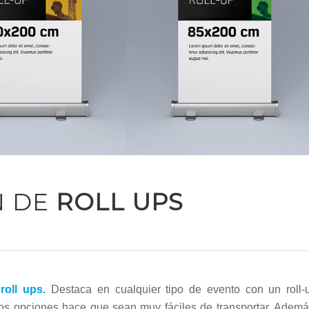
N DE
ROLL UPS
e
roll ups.
Destaca en cualquier tipo de evento con un roll-
 dos opciones hace que sean muy fáciles de transportar. Ademá