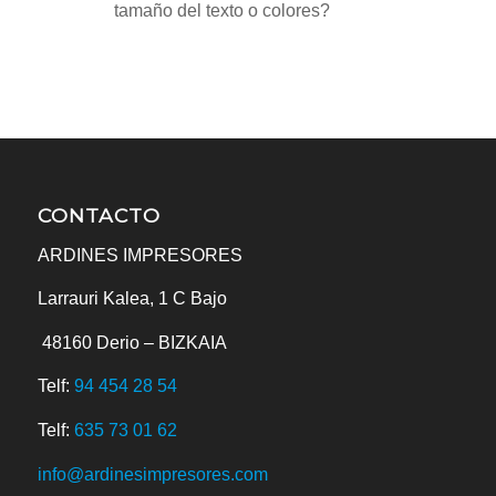
tamaño del texto o colores?
CONTACTO
ARDINES IMPRESORES
Larrauri Kalea, 1 C Bajo
48160
Derio – BIZKAIA
Telf:
94 454 28 54
Telf:
635 73 01 62
info@ardinesimpresores.com