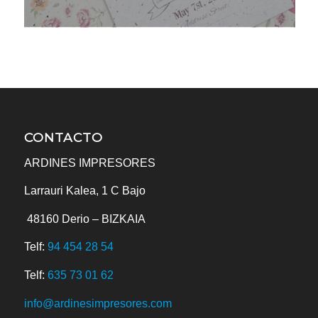
CONTACTO
ARDINES IMPRESORES
Larrauri Kalea, 1 C Bajo
48160
Derio – BIZKAIA
Telf:
94 454 28 54
Telf:
635 73 01 62
info@ardinesimpresores.com