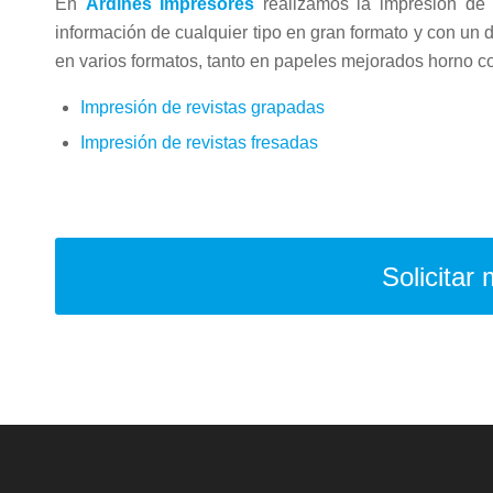
En
Ardines Impresores
realizamos la impresión d
información de cualquier tipo en gran formato y con un 
en varios formatos, tanto en papeles mejorados horno c
Impresión de revistas grapadas
Impresión de revistas fresadas
Solicitar