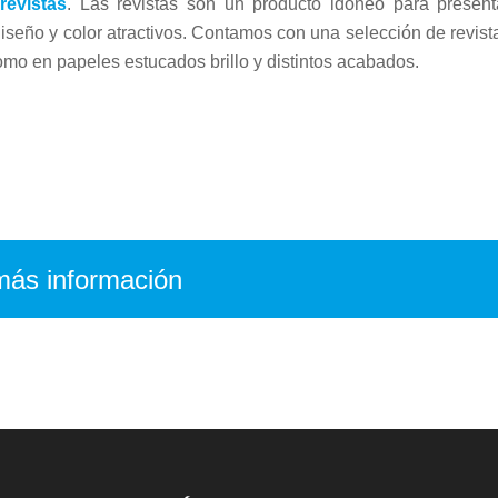
e
revistas
. Las revistas son un producto idóneo para present
diseño y color atractivos. Contamos con una selección de revist
omo en papeles estucados brillo y distintos acabados.
 más información