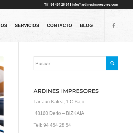
Tlf: 94 454 28 54 | info@ardinesimpresores.com
TOS
SERVICIOS
CONTACTO
BLOG
ARDINES IMPRESORES
Larrauri Kalea, 1 C Bajo
48160
Derio – BIZKAIA
Telf:
94 454 28 54