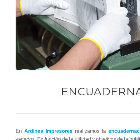
ENCUADERN
En
Ardines Impresores
realizamos la
encuadernac
variados. En función de la utilidad y objetivos de la pu