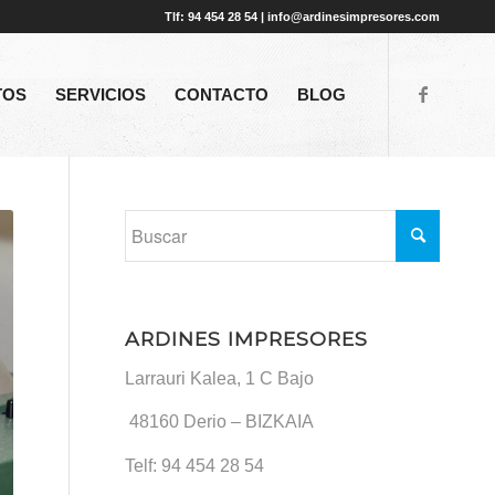
Tlf: 94 454 28 54 | info@ardinesimpresores.com
TOS
SERVICIOS
CONTACTO
BLOG
ARDINES IMPRESORES
Larrauri Kalea, 1 C Bajo
48160
Derio – BIZKAIA
Telf:
94 454 28 54