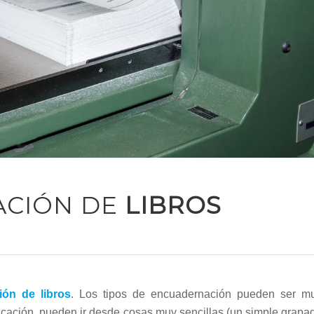
ACIÓN DE
LIBROS
ión de libros
. Los tipos de encuadernación pueden ser m
blicación, pueden ir desde cosas muy sencillas (un simple grapa